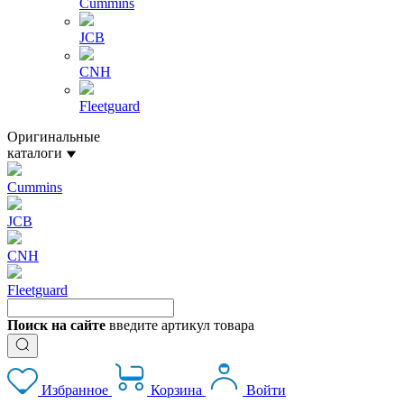
Cummins
JCB
CNH
Fleetguard
Оригинальные
каталоги
Cummins
JCB
CNH
Fleetguard
Поиск на сайте
введите артикул товара
Избранное
Корзина
Войти