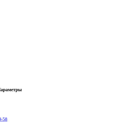
араметры
9-58