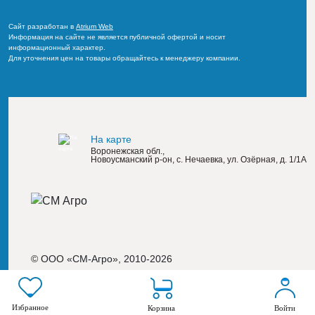
Сайт разработан в
Atrium Web
Информация на сайте не является публичной офертой и носит
информационный характер.
Для уточнения цен на товары обращайтесь к менеджеру компании.
На карте
Воронежская обл.,
Новоусманский р-он, с. Нечаевка, ул. Озёрная, д. 1/1А
© ООО «СМ-Агро», 2010-2026
Пользовательское соглашение
Избранное
Корзина
Войти