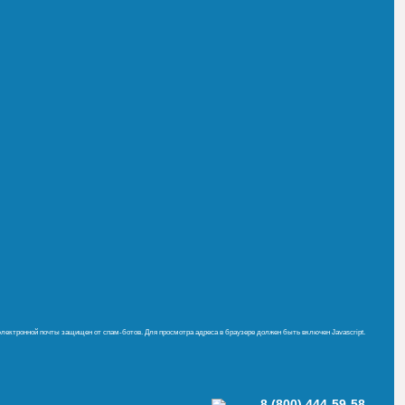
электронной почты защищен от спам-ботов. Для просмотра адреса в браузере должен быть включен Javascript.
8 (800) 444-59-58