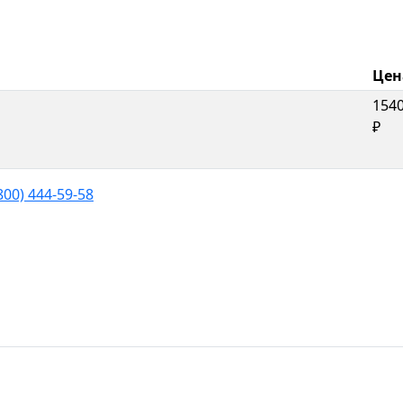
Цен
154
₽
800) 444-59-58